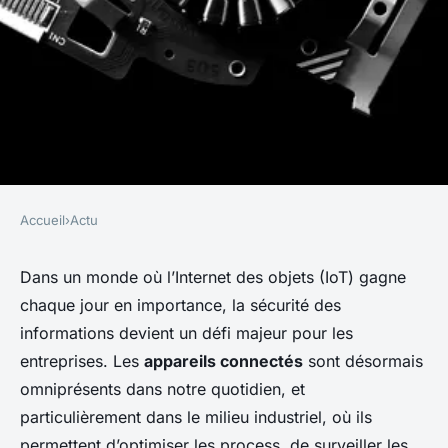
Accueil
›
Actu
ACTU
Comment sécuriser les
Dans un monde où l’Internet des objets (IoT) gagne
chaque jour en importance, la sécurité des
communications des appareils
informations devient un défi majeur pour les
IoT dans un réseau industriel?
entreprises. Les
appareils connectés
sont désormais
omniprésents dans notre quotidien, et
Logan
•
17 septembre 2024
•
6 min de lecture
particulièrement dans le milieu industriel, où ils
permettent d’optimiser les process, de surveiller les