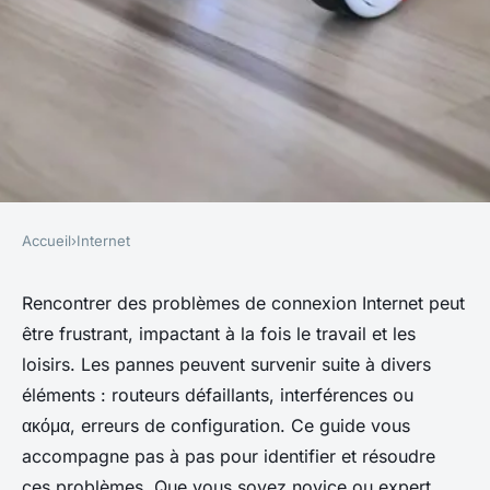
Accueil
›
Internet
INTERNET
Comment résoudre des
Rencontrer des problèmes de connexion Internet peut
être frustrant, impactant à la fois le travail et les
problèmes de connexion
loisirs. Les pannes peuvent survenir suite à divers
Internet ?
éléments : routeurs défaillants, interférences ou
ακόμα, erreurs de configuration. Ce guide vous
Logan
•
9 octobre 2024
•
7 min de lecture
accompagne pas à pas pour identifier et résoudre
ces problèmes. Que vous soyez novice ou expert,