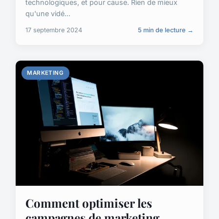
technologiques, et pour cause. Rien de mieux
qu'une vidé...
17 septembre 2024
5 min de lecture →
MARKETING
Comment optimiser les
campagnes de marketing