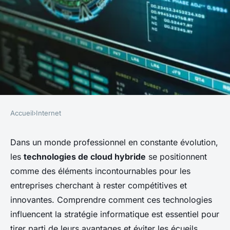
Accueil
›
Internet
INTERNET
Comment les technologies de
Dans un monde professionnel en constante évolution,
les
technologies de cloud hybride
se positionnent
cloud hybride influencent-
comme des éléments incontournables pour les
elles la stratégie informatique
entreprises cherchant à rester compétitives et
des entreprises?
innovantes. Comprendre comment ces technologies
influencent la stratégie informatique est essentiel pour
Logan
•
17 septembre 2024
•
9 min de lecture
tirer parti de leurs avantages et éviter les écueils