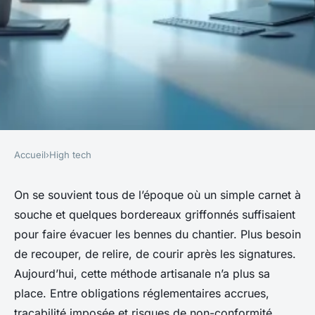
Accueil
›
High tech
HIGH TECH
Optimiser la gestion des
On se souvient tous de l’époque où un simple carnet à
souche et quelques bordereaux griffonnés suffisaient
déchets : guide des meilleurs
pour faire évacuer les bennes du chantier. Plus besoin
logiciels disponibles
de recouper, de relire, de courir après les signatures.
Aujourd’hui, cette méthode artisanale n’a plus sa
Bona
•
07/03/2026 17:11
•
9 min de lecture
place. Entre obligations réglementaires accrues,
traçabilité imposée et risques de non-conformité,