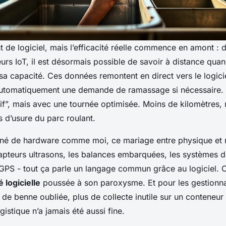
 de logiciel, mais l’efficacité réelle commence en amont : 
urs IoT, il est désormais possible de savoir à distance qua
sa capacité. Ces données remontent en direct vers le logici
utomatiquement une demande de ramassage si nécessaire. 
pif”, mais avec une tournée optimisée. Moins de kilomètres,
 d’usure du parc roulant.
né de hardware comme moi, ce mariage entre physique et 
capteurs ultrasons, les balances embarquées, les systèmes 
 GPS - tout ça parle un langage commun grâce au logiciel. C
é logicielle
poussée à son paroxysme. Et pour les gestionnai
s de benne oubliée, plus de collecte inutile sur un conteneur 
gistique n’a jamais été aussi fine.