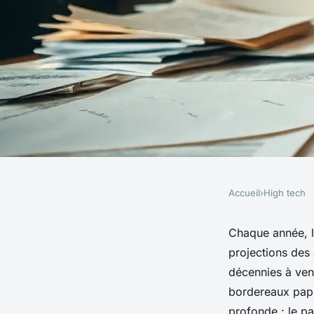
Accueil
›
High tech
HIGH TECH
Top logiciels pour a
Chaque année, la
projections des
des déchets en 2023
décennies à veni
bordereaux papie
profonde : le p