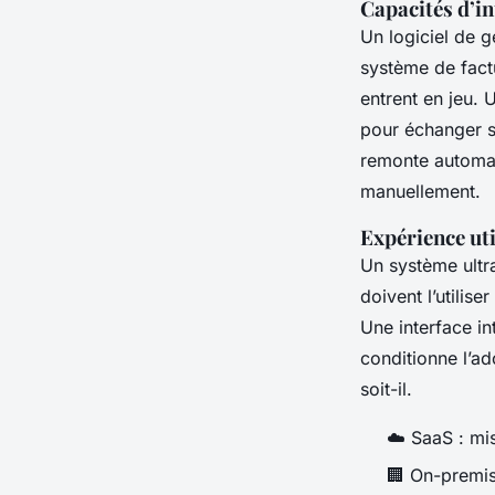
Capacités d’in
Un logiciel de g
système de factu
entrent en jeu.
pour échanger s
remonte automat
manuellement.
Expérience uti
Un système ultra
doivent l’utilise
Une interface in
conditionne l’ado
soit-il.
☁️ SaaS : mi
🏢 On-premis