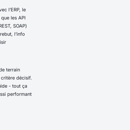
vec l’ERP, le
 que les API
(REST, SOAP)
ebut, l’info
sir
de terrain
critère décisif.
uide - tout ça
aussi performant