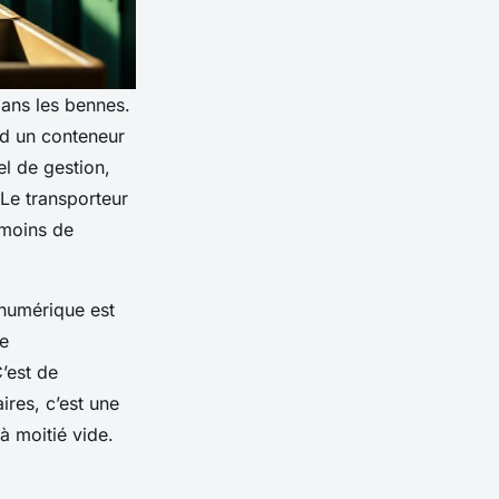
dans les bennes.
nd un conteneur
el de gestion,
Le transporteur
 moins de
numérique est
de
’est de
res, c’est une
à moitié vide.