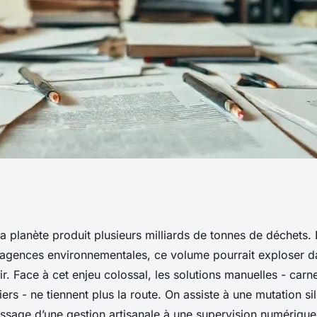
méliorer la gestion
 planète produit plusieurs milliards de tonnes de déchets. 
 agences environnementales, ce volume pourrait exploser d
r. Face à cet enjeu colossal, les solutions manuelles - carn
rs - ne tiennent plus la route. On assiste à une mutation si
assage d’une gestion artisanale à une supervision numériqu