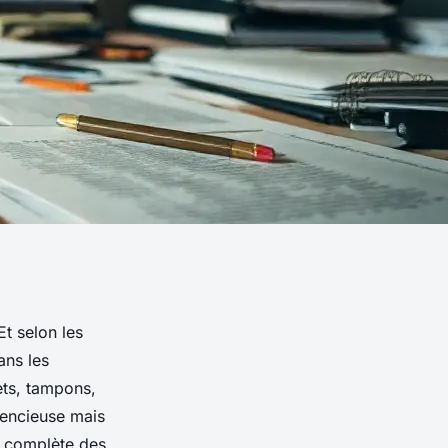
Et selon les
ans les
ets, tampons,
lencieuse mais
e complète des