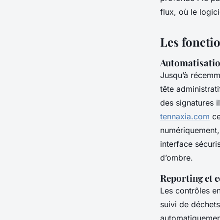
Bona
•
17/03/2026 08:20
•
10 min de lecture
flux, où le logic
Les fonctio
Automatisation
Jusqu’à récemmen
tête administrat
des signatures i
tennaxia.com
ce
numériquement, 
interface sécuri
d’ombre.
Reporting et 
Les contrôles e
suivi de déchet
automatiquement