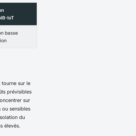
on
B-IoT
on basse
ion
 tourne sur le
ts prévisibles
concentrer sur
s ou sensibles
isolation du
s élevés.