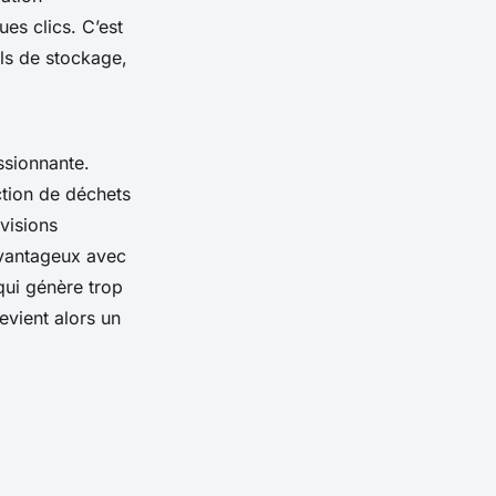
ues clics. C’est
ils de stockage,
ssionnante.
uction de déchets
évisions
 avantageux avec
qui génère trop
vient alors un