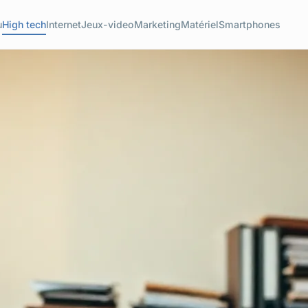
u
High tech
Internet
Jeux-video
Marketing
Matériel
Smartphones