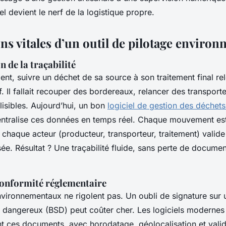
iel devient le nerf de la logistique propre.
ns vitales d’un outil de pilotage enviro
 de la traçabilité
t, suivre un déchet de sa source à son traitement final rel
if. Il fallait recouper des bordereaux, relancer des transport
llisibles. Aujourd’hui, un bon
logiciel de gestion des déchets
ntralise ces données en temps réel. Chaque mouvement est
chaque acteur (producteur, transporteur, traitement) valide
sée. Résultat ? Une traçabilité fluide, sans perte de docume
conformité réglementaire
nvironnementaux ne rigolent pas. Un oubli de signature sur
s dangereux (BSD) peut coûter cher. Les logiciels modernes
 ces documents, avec horodatage, géolocalisation et valid