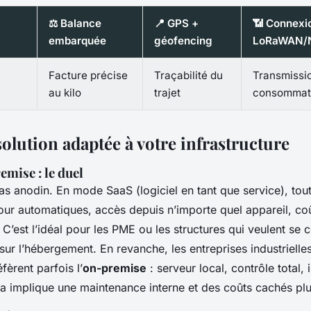
⚖️ Balance
📍 GPS +
📶 Connexi
embarquée
géofencing
LoRaWAN/N
Facture précise
Traçabilité du
Transmissi
au kilo
trajet
consommat
solution adaptée à votre infrastructure
mise : le duel
as anodin. En mode SaaS (logiciel en tant que service), tout
our automatiques, accès depuis n’importe quel appareil, coû
’est l’idéal pour les PME ou les structures qui veulent se 
 sur l’hébergement. En revanche, les entreprises industrielle
èrent parfois l’
on-premise
: serveur local, contrôle total, 
la implique une maintenance interne et des coûts cachés plu