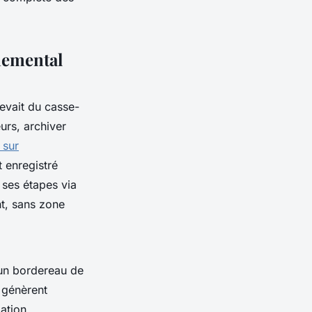
nnemental
evait du casse-
eurs, archiver
 sur
 enregistré
 ses étapes via
nt, sans zone
 un bordereau de
 génèrent
ation